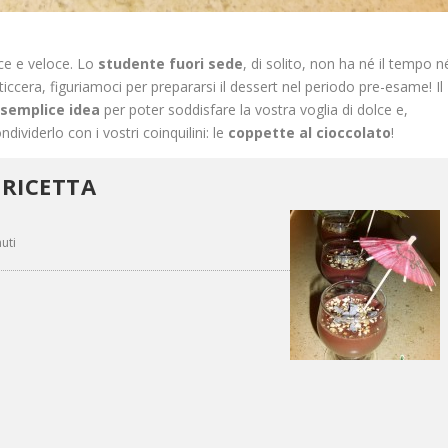
ce e veloce. Lo
studente fuori sede
, di solito, non ha né il tempo n
asticcera, figuriamoci per prepararsi il dessert nel periodo pre-esame!
Il
a
semplice idea
per poter soddisfare la vostra voglia di dolce e,
ividerlo con i vostri coinquilini: le
coppette al cioccolato
!
 RICETTA
uti