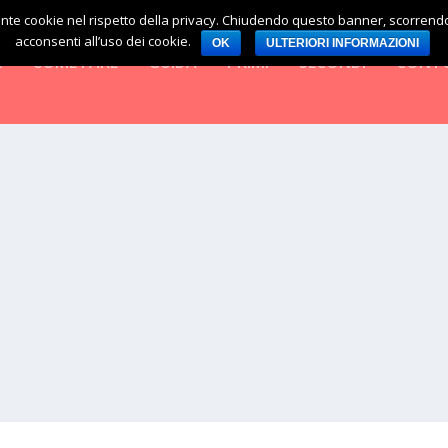
diante cookie nel rispetto della privacy. Chiudendo questo banner, scorren
acconsenti all’uso dei cookie.
OK
ULTERIORI INFORMAZIONI
E
COME FARE
GUIDA
PRIMI
SECONDI
CONT