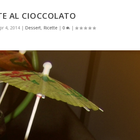
TE AL CIOCCOLATO
pr 4, 2014
|
Dessert
,
Ricette
|
0
|