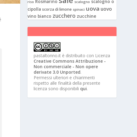
sale
Rosmarino
scalogno o
riso
scalogno
uova
uovo
cipolla
scorza di limone
spinaci
zucchero
zucchine
vino bianco
é
pastaltonno.it
è distribuito con Licenza
Creative Commons Attribuzione -
Non commerciale - Non opere
derivate 3.0 Unported
.
Permessi ulteriori e chiarimenti
rispetto alle finalità della presente
licenza sono disponibili
qui
.