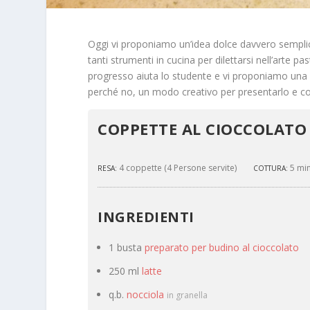
Oggi vi proponiamo un’idea dolce davvero sempli
tanti strumenti in cucina per dilettarsi nell’arte p
progresso aiuta lo studente e vi proponiamo un
perché no, un modo creativo per presentarlo e cond
COPPETTE AL CIOCCOLATO
4 coppette (4 Persone servite)
5 min
RESA:
COTTURA:
INGREDIENTI
1 busta
preparato per budino al cioccolato
250 ml
latte
q.b.
nocciola
in granella