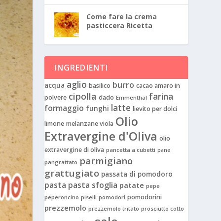
Come fare la crema
pasticcera Ricetta
INGREDIENTI
aglio
burro
acqua
basilico
cacao amaro in
cipolla
farina
polvere
dado
Emmenthal
latte
formaggio
funghi
lievito per dolci
Olio
limone
melanzane viola
Extravergine d'Oliva
olio
extravergine di oliva
pancetta a cubetti
pane
parmigiano
pangrattato
grattugiato
passata di pomodoro
pasta
pasta sfoglia
patate
pepe
pomodorini
peperoncino
piselli
pomodori
prezzemolo
prezzemolo tritato
prosciutto cotto