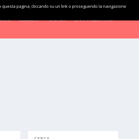
do questa pagina, cliccando su un link o proseguendo la navigazione
ORNI
DESSERT
SNACK
SAN VALENTINO