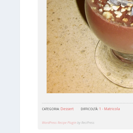
Dessert
1 - Matricola
CATEGORIA:
DIFFICOLTÀ:
WordPress Recipe Plugin
by ReciPress