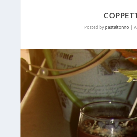
COPPET
Posted by
pastaltonno
|
A