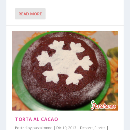
READ MORE
TORTA AL CACAO
Posted by
pastaltonno
|
Dic 19, 2013
|
Dessert
,
Ricette
|