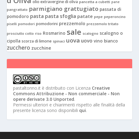
d'Oliva
olio extravergine di oliva
pancetta a cubetti
pane
parmigiano grattugiato
passata di
pangrattato
pasta
pasta sfoglia
patate
pomodoro
pepe
peperoncino
prezzemolo
pomodorini
piselli
pomodori
prezzemolo tritato
sale
Rosmarino
scalogno o
prosciutto cotto
riso
scalogno
uova
uovo
cipolla
vino bianco
scorza di limone
spinaci
zucchero
zucchine
pastaltonno.it
è distribuito con Licenza
Creative
Commons Attribuzione - Non commerciale - Non
opere derivate 3.0 Unported
.
Permessi ulteriori e chiarimenti rispetto alle finalità della
presente licenza sono disponibili
qui
.