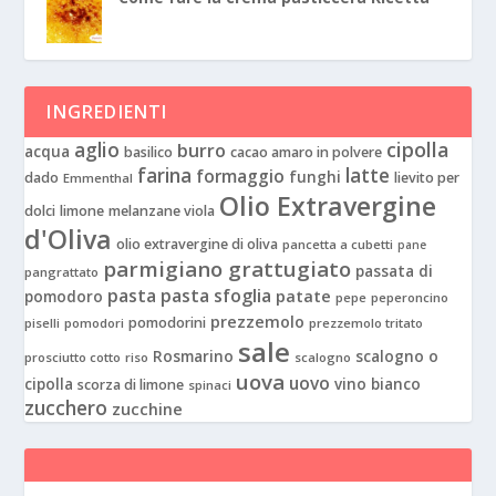
INGREDIENTI
aglio
cipolla
burro
acqua
basilico
cacao amaro in polvere
farina
latte
formaggio
funghi
dado
lievito per
Emmenthal
Olio Extravergine
dolci
limone
melanzane viola
d'Oliva
olio extravergine di oliva
pancetta a cubetti
pane
parmigiano grattugiato
passata di
pangrattato
pasta
pasta sfoglia
patate
pomodoro
pepe
peperoncino
prezzemolo
pomodorini
piselli
pomodori
prezzemolo tritato
sale
Rosmarino
scalogno o
prosciutto cotto
riso
scalogno
uova
uovo
cipolla
vino bianco
scorza di limone
spinaci
zucchero
zucchine